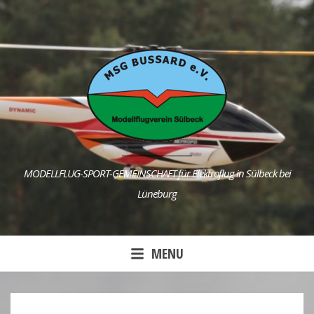
Skip
to
content
MODELLFLUG-SPORT-GEMEINSCHAFT für Elektroflug in Sülbeck bei
Lüneburg
MENU