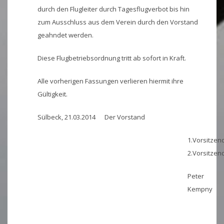
durch den Flugleiter durch Tagesflugverbot bis hin
zum Ausschluss aus dem Verein durch den Vorstand
geahndet werden.
Diese Flugbetriebsordnung tritt ab sofort in Kraft.
Alle vorherigen Fassungen verlieren hiermit ihre
Gültigkeit.
Sülbeck, 21.03.2014 Der Vorstand
1.Vorsit
2.Vorsitzen
Peter
Kempny